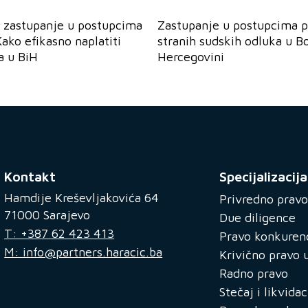
 zastupanje u postupcima
Zastupanje u postupcima p
Kako efikasno naplatiti
stranih sudskih odluka u Bo
a u BiH
Hercegovini
Kontakt
Specijalizacija
Hamdije Kreševljakovića 64
Privredno pravo
71000 Sarajevo
Due diligence
T: +387 62 423 413
Pravo konkuren
M: info@partners.haracic.ba
Krivično pravo u
Radno pravo
Stečaj i likvidac