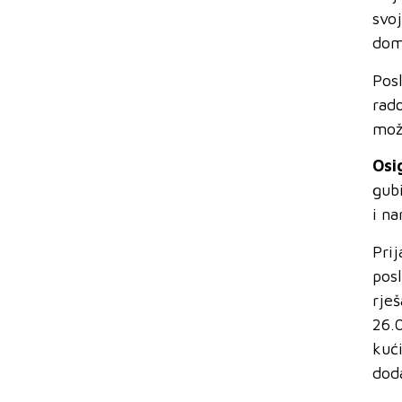
svoj
dom
Pos
rad
mož
Osi
gub
i na
Pri
pos
rje
26.
kuć
dod