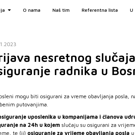
ija
O nama
Naš tim
Referentna lista
U 
11.2023
rijava nesretnog slučaj
siguranje radnika u Bosn
sleni mogu biti osigurani za vreme obavljanja posla, na
žbenim putovanjima.
osiguranje uposlenika u kompanijama i članova udr
guranje na 24h
u kojem
slučaju su osigurani za vrijem
eme, te (ii)
osiguranje za vrijeme obavljanja posla
u 