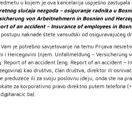
redmetu u kojem je ova kancelarija uspješno zastupala
retnog slu
čaja nezgoda
– osiguranje radnika u Bosni
sicherung von Arbeitnehmern in Bosnien und Herze
ort of an accident – Insurance of employees in Bos
u postupu naknade štete vansudski od osiguravajućeg d
 Vam je potrebno savjetovanje na temu Prijava nesretno
ni i Hercegovini (njem. Unfallmeldung – Versicherung
g. Report of an accident (eng. Report of an accident – 
egovina) kao društvo, član društva, direktor ili osnivač
je preduzeće ili za svoju poslovnu ideju, onda ste na p
okate za korporativno pravo direktno putem telefona (+
id@haracic.ba).