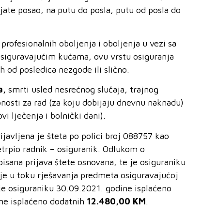
ljate posao, na putu do posla, putu od posla do
rofesionalnih oboljenja i oboljenja u vezi sa
siguravajućim kućama, ovu vrstu osiguranja
 od posledica nezgode ili slično.
a
,
smrti usled nesrećnog slučaja, trajnog
bnosti za rad (za koju dobijaju dnevnu naknadu)
i lječenja i bolnički dani).
javljena je šteta po polici broj 088757 kao
etrpio radnik – osiguranik. Odlukom o
isana prijava štete osnovana, te je osiguraniku
 je u toku rješavanja predmeta osiguravajućoj
je osiguraniku 30.09.2021. godine isplaćeno
ine isplaćeno dodatnih
12.480,00 KM
.