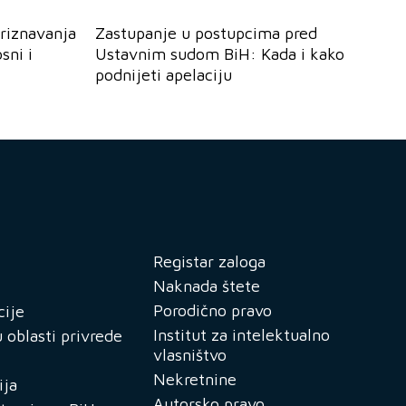
riznavanja
Zastupanje u postupcima pred
sni i
Ustavnim sudom BiH: Kada i kako
podnijeti apelaciju
Registar zaloga
Naknada štete
Porodično pravo
cije
Institut za intelektualno
 oblasti privrede
vlasništvo
Nekretnine
ija
Autorsko pravo