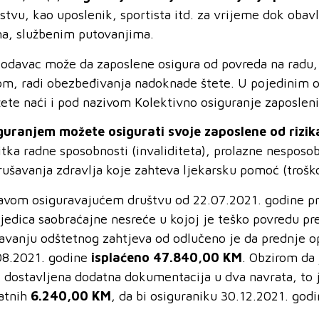
stvu, kao uposlenik, sportista itd. za vrijeme dok obav
a, službenim putovanjima.
lodavac može da zaposlene osigura od povreda na radu, p
om, radi obezbeđivanja nadoknade štete. U pojedinim o
ete naći i pod nazivom Kolektivno osiguranje zaposlenih
guranjem
možete osigura
ti svoje zaposlene od rizik
itka radne sposobnosti (invaliditeta), prolazne nesposo
rušavanja zdravlja koje zahteva ljekarsku pomoć (troškov
javom osiguravajućem društvu od 22.07.2021. godine pri
ljedica saobraćajne nesreće u kojoj je teško povredu pr
šavanju odštetnog zahtjeva od odlučeno je da prednje op
08.2021. godine
isplaćeno 47.840,00 KM
. Obzirom da
i dostavljena dodatna dokumentacija u dva navrata, to 
atnih
6.240,00 KM
, da bi osiguraniku 30.12.2021. god