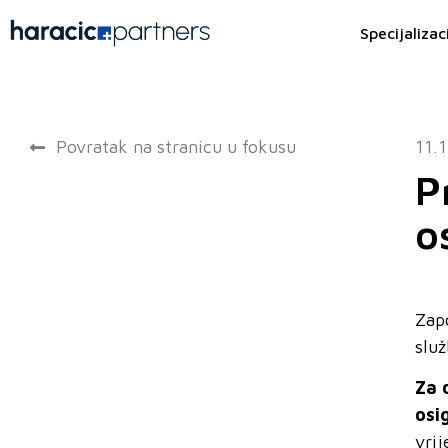
Specijalizac
Povratak na stranicu u fokusu
11.
P
o
Zapo
slu
Za 
osi
vrij