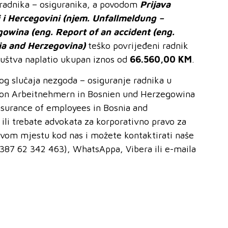
 radnika – osiguranika, a povodom
Prijava
 i Hercegovini (njem.
Unfallmeldung –
gowina (eng.
Report of an accident (eng.
nia and Herzegovina
)
teško povrijeđeni radnik
ruštva naplatio ukupan iznos od
66.560,00 KM
.
g slučaja nezgoda – osiguranje radnika u
 von Arbeitnehmern in Bosnien und Herzegowina
Insurance of employees in Bosnia and
 ili trebate advokata za korporativno pravo za
ravom mjestu kod nas i možete kontaktirati naše
387 62 342 463), WhatsAppa, Vibera ili e-maila