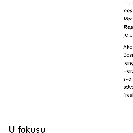
U p
nes
Ver
Rep
je 
Ako
Bos
(en
Herz
svo
adv
(ras
U fokusu