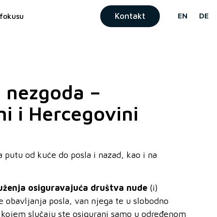
Kontakt
EN
DE
fokusu
a nezgoda –
i i Hercegovini
 putu od kuće do posla i nazad, kao i na
uženja
osiguravajuća društva nude
(i)
e obavljanja posla, van njega te u slobodno
kojem slučaju ste osigurani samo u određenom