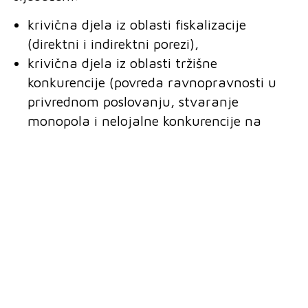
krivična djela iz oblasti fiskalizacije
(direktni i indirektni porezi),
krivična djela iz oblasti tržišne
konkurencije (povreda ravnopravnosti u
privrednom poslovanju, stvaranje
monopola i nelojalne konkurencije na
tržištu i dr.)
krivična djela u vezi sa stečajem i
privatizacijom (zloupotreba stečaja,
zloupotreba stečajnog postupka, lažni
stečaji, zloupotreba u postupku
privatizacije)
krivična djela u vezi sa privrednim
poslovanjem (nesavjesno poslovanje u
privredi, zloupotreba ovlašćenja u