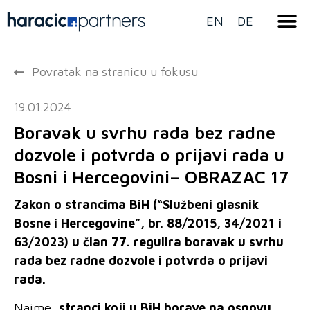
EN
DE
Povratak na stranicu u fokusu
19.01.2024
Boravak u svrhu rada bez radne
dozvole i potvrda o prijavi rada u
Bosni i Hercegovini– OBRAZAC 17
Zakon o strancima BiH (“Službeni glasnik
Bosne i Hercegovine”, br. 88/2015, 34/2021 i
63/2023) u član 77. regulira boravak u svrhu
rada bez radne dozvole i potvrda o prijavi
rada.
Naime,
stranci koji u BiH borave na osnovu