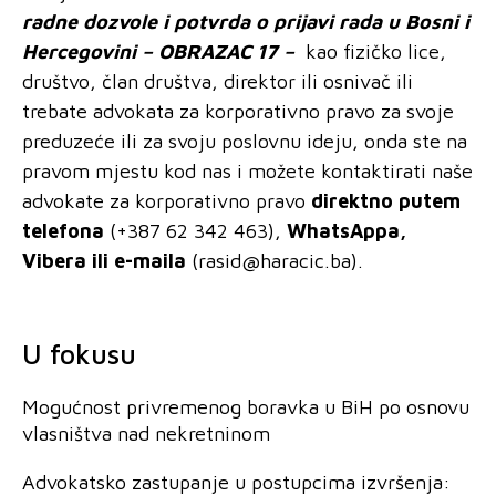
radne dozvole i potvrda o prijavi rada
u Bosni i
Hercegovini
– OBRAZAC 17 –
kao fizičko lice,
društvo, član društva, direktor ili osnivač ili
trebate advokata za korporativno pravo za svoje
preduzeće ili za svoju poslovnu ideju, onda ste na
pravom mjestu kod nas i možete kontaktirati naše
advokate za korporativno pravo
direktno putem
telefona
(+387 62 342 463),
WhatsAppa,
Vibera ili e-maila
(
rasid@haracic.ba
).
U fokusu
Mogućnost privremenog boravka u BiH po osnovu
vlasništva nad nekretninom
Advokatsko zastupanje u postupcima izvršenja: