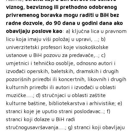
viznog, bezviznog ili prethodno odobrenog
privremenog boravka mogu raditi u BiH bez
radne dozvole, do 90 dana u godini dana ako
obavljaju poslove kao
: a) ključna lica u pravnom
licu koja imaju
viši polož
aj u upravi, …; b)
univerzitetski profesori koje visokoškolske
ustanove u BiH pozovu za predavače,..; c)
umjetnici i tehničko osoblje, odnosno autori i
izvođači operskih, baletskih, dramskih i drugih
pozorišnih priredbi ili koncertnih, likovnih i drugih
kulturnih priredbi ili autori i izvođači u oblasti
muzičke…..; d) stručnjaci u oblasti zaštite
kulturne baštine, bibliotekarstva i arhivistike; e)
stranci koje je uputio strani poslodavac..; f)
stranci koji dolaze u BiH radi
stručnogusavršavanja…..; g) stranci koji obavljaju