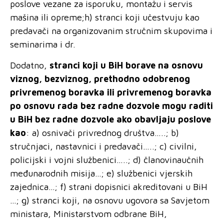
poslove vezane za isporuku, montažu i servis
mašina ili opreme;h) stranci koji učestvuju kao
predavači na
organizovanim stručnim
skupovima i
seminarima i dr.
Dodatno,
stranci koji u BiH borave na osnovu
viznog, bezviznog, prethodno odobrenog
privremenog boravka ili privremenog boravka
po osnovu rada bez radne dozvole mogu raditi
u BiH bez radne dozvole ako obavljaju poslove
kao
: a) osnivači privrednog društva…..; b)
stručnjaci, nastavnici i predavači…..; c) civilni,
policijski i vojni službenici…..; d) članovinaučnih
međunarodnih misija…; e) službenici vjerskih
zajednica…; f) strani dopisnici akreditovani u BiH
…; g) stranci koji, na osnovu ugovora sa Savjetom
ministara, Ministarstvom odbrane BiH,