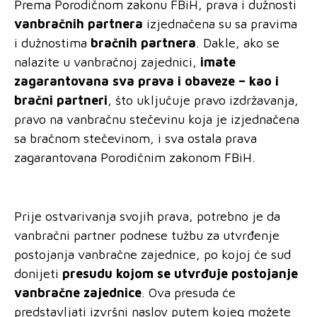
Prema Porodičnom zakonu FBiH, prava i dužnosti
vanbračnih partnera
izjednačena su sa pravima
i dužnostima
bračnih partnera
. Dakle, ako se
nalazite u vanbračnoj zajednici,
imate
zagarantovana sva prava i obaveze – kao i
bračni partneri
, što uključuje pravo izdržavanja,
pravo na vanbračnu stečevinu koja je izjednačena
sa bračnom stečevinom, i sva ostala prava
zagarantovana Porodičnim zakonom FBiH.
Prije ostvarivanja svojih prava, potrebno je da
vanbračni partner podnese tužbu za utvrđenje
postojanja vanbračne zajednice, po kojoj će sud
donijeti
presudu kojom se utvrđuje postojanje
vanbračne zajednice
. Ova presuda će
predstavljati izvršni naslov putem kojeg možete