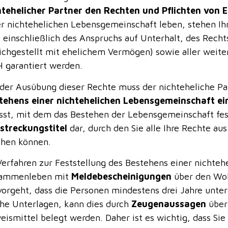
htehelicher Partner den Rechten und Pflichten von E
er nichtehelichen Lebensgemeinschaft leben, stehen Ih
– einschließlich des Anspruchs auf Unterhalt, des Re
eichgestellt mit ehelichem Vermögen) sowie aller weite
H garantiert werden.
 der Ausübung dieser Rechte muss der nichteheliche Pa
tehens einer nichtehelichen Lebensgemeinschaft ei
ässt, mit dem das Bestehen der Lebensgemeinschaft festg
lstreckungstitel
dar, durch den Sie alle Ihre Rechte au
hen können.
Verfahren zur Feststellung des Bestehens einer nichte
ammenleben mit
Meldebescheinigungen
über den Woh
vorgeht, dass die Personen mindestens drei Jahre unte
che Unterlagen, kann dies durch
Zeugenaussagen
über
eismittel belegt werden. Daher ist es wichtig, dass Si