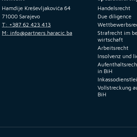
Hamdije Kreševljakovića 64
Handelsrecht
71000 Sarajevo
Due diligence
T: +387 62 423 413
Wettbewerbsre
M: info@partners.haracic.ba
Strafrecht im b
wirtschaft
Arbeitsrecht
Insolvenz und l
Aufenthaltsrech
in BiH
Inkassodienstle
Vollstreckung a
BiH