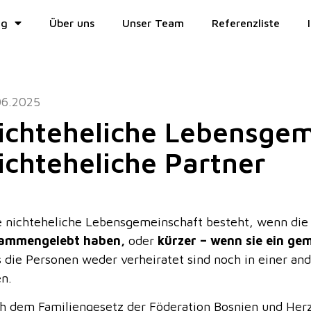
ng
Über uns
Unser Team
Referenzliste
06.2025
ichteheliche Lebensgem
ichteheliche Partner
e nichteheliche Lebensgemeinschaft besteht, wenn die
ammengelebt haben,
oder
kürzer – wenn sie ein g
s die Personen weder verheiratet sind noch in einer a
en.
h dem Familiengesetz der Föderation Bosnien und Her