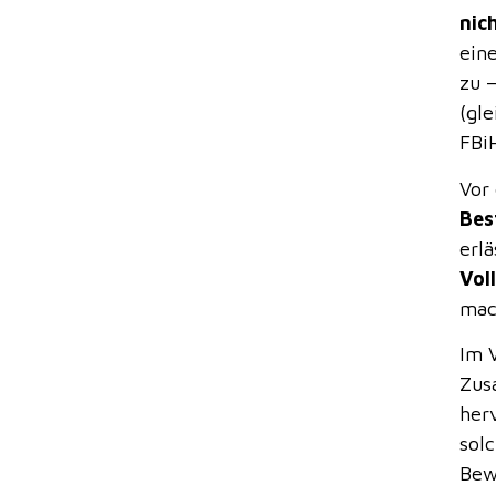
nic
ein
zu 
(gl
FBi
Vor
Bes
erl
Vol
mac
Im 
Zus
her
sol
Bew