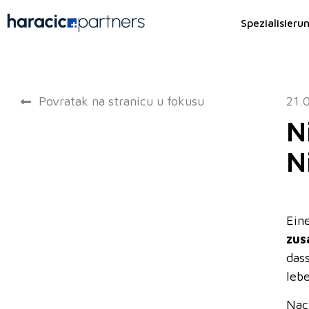
Spezialisieru
Povratak na stranicu u fokusu
21.
N
N
Ein
zus
das
leb
Nac