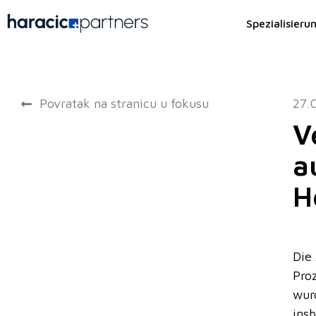
Spezialisieru
Povratak na stranicu u fokusu
27.
V
a
H
Die
Pro
wur
ins