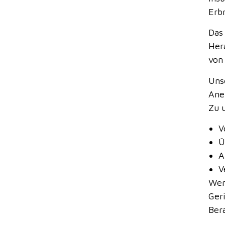
Erb
Das
Her
von
Uns
Ane
Zu 
V
Ü
A
V
Wen
Ger
Ber