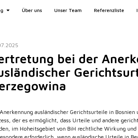
ng
Über uns
Unser Team
Referenzliste
07.2025
ertretung bei der Aner
usländischer Gerichtsur
erzegowina
 Anerkennung ausländischer Gerichtsurteile in Bosnien u
zess, der es ermöglicht, dass Urteile und andere gerich
den, im Hoheitsgebiet von BiH rechtliche Wirkung und V
besondere erforderlich, wenn ausländische Urteile in Be