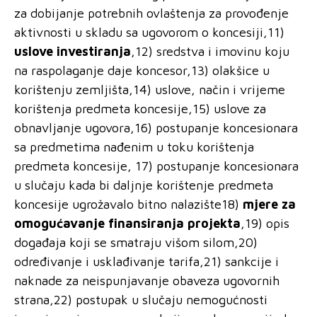
za dobijanje potrebnih ovlaštenja za provođenje
aktivnosti u skladu sa ugovorom o koncesiji,11)
uslove investiranja
,12) sredstva i imovinu koju
na raspolaganje daje koncesor,13) olakšice u
korištenju zemljišta,14) uslove, način i vrijeme
korištenja predmeta koncesije,15) uslove za
obnavljanje ugovora,16) postupanje koncesionara
sa predmetima nađenim u toku korištenja
predmeta koncesije, 17) postupanje koncesionara
u slučaju kada bi daljnje korištenje predmeta
koncesije ugrožavalo bitno nalazište18)
mjere za
omogućavanje finansiranja projekta
,19) opis
događaja koji se smatraju višom silom,20)
određivanje i usklađivanje tarifa,21) sankcije i
naknade za neispunjavanje obaveza ugovornih
strana,22) postupak u slučaju nemogućnosti