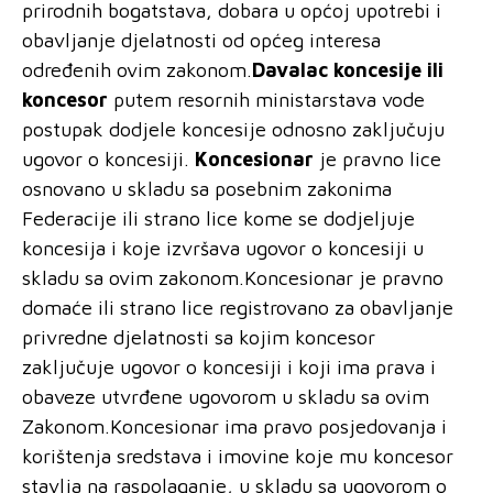
prirodnih bogatstava, dobara u općoj upotrebi i
obavljanje djelatnosti od općeg interesa
određenih ovim zakonom.
Davalac koncesije ili
koncesor
putem resornih ministarstava vode
postupak dodjele koncesije odnosno zaključuju
ugovor o koncesiji.
Koncesionar
je pravno lice
osnovano u skladu sa posebnim zakonima
Federacije ili strano lice kome se dodjeljuje
koncesija i koje izvršava ugovor o koncesiji u
skladu sa ovim zakonom.Koncesionar je pravno
domaće ili strano lice registrovano za obavljanje
privredne djelatnosti sa kojim koncesor
zaključuje ugovor o koncesiji i koji ima prava i
obaveze utvrđene ugovorom u skladu sa ovim
Zakonom.Koncesionar ima pravo posjedovanja i
korištenja sredstava i imovine koje mu koncesor
stavlja na raspolaganje, u skladu sa ugovorom o