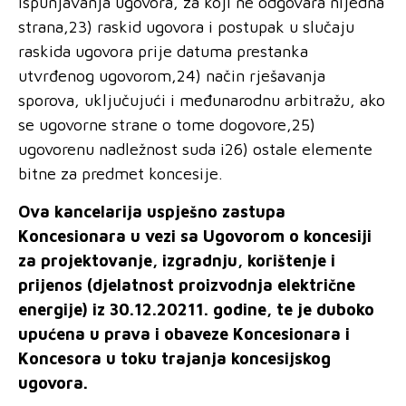
ispunjavanja ugovora, za koji ne odgovara nijedna
strana,23) raskid ugovora i postupak u slučaju
raskida ugovora prije datuma prestanka
utvrđenog ugovorom,24) način rješavanja
sporova, uključujući i međunarodnu arbitražu, ako
se ugovorne strane o tome dogovore,25)
ugovorenu nadležnost suda i26) ostale elemente
bitne za predmet koncesije.
Ova kancelarija uspješno zastupa
Koncesionara u vezi sa Ugovorom o koncesiji
za projektovanje, izgradnju, korištenje i
prijenos (djelatnost proizvodnja električne
energije) iz 30.12.20211. godine, te je duboko
upućena u prava i obaveze Koncesionara i
Koncesora u toku trajanja koncesijskog
ugovora.