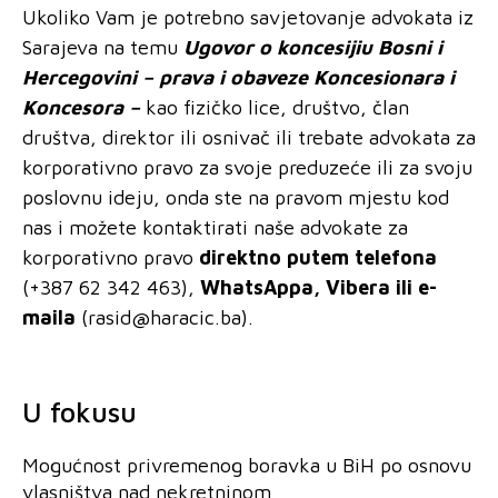
Ukoliko Vam je potrebno savjetovanje advokata iz
Sarajeva na t
emu
Ugovo
r o koncesijiu Bosni i
Hercegovini – prava i obaveze Koncesionara i
Koncesora –
kao fizičko lice, društvo, član
društva, direktor ili osnivač ili trebate advokata za
korporativno pravo za svoje preduzeće ili za svoju
poslovnu ideju, onda ste na pravom mjestu kod
nas i možete kontaktirati naše advokate za
korporativno pravo
direktno putem telefona
(+387 62 342 463),
WhatsAppa, Vibera ili e-
maila
(
rasid@haracic.ba
).
U fokusu
Mogućnost privremenog boravka u BiH po osnovu
vlasništva nad nekretninom