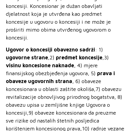
koncesiji. Koncesionar je dužan obavljati
djelatnost koja je utvrđena kao predmet
koncesije u ugovoru o koncesiji i ne može je
proširiti mimo obima utvrđenog ugovorom o
koncesiji.
Ugovor o koncesiji obavezno sadrži
: 1)
ugovorne strane
,2)
predmet koncesije
,3)
visinu koncesione naknade
, 4) mjere
finansijskog obezbjeđenja ugovora, 5)
prava i
obaveze ugovornih strana
, 6) obaveze
koncesionara u oblasti zaštite okoliša,7) obavezu
revitalizacije obnovljivog prirodnog bogatstva, 8)
obavezu upisa u zemljišne knjige Ugovora o
koncesiji,9) obaveze koncesionara da preuzme
sve rizike od nastalih štetnih posljedica
korištenjem koncesionog prava,10) radnje vezane