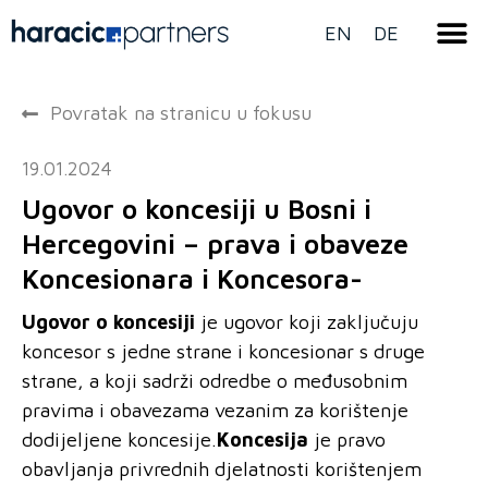
EN
DE
Povratak na stranicu u fokusu
19.01.2024
Ugovor o koncesiji u Bosni i
Hercegovini – prava i obaveze
Koncesionara i Koncesora-
Ugovor o koncesiji
je ugovor koji zaključuju
koncesor s jedne strane i koncesionar s druge
strane, a koji sadrži odredbe o međusobnim
pravima i obavezama vezanim za korištenje
dodijeljene koncesije.
Koncesija
je pravo
obavljanja privrednih djelatnosti korištenjem