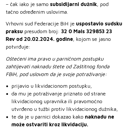
– čak iako je samo
subsidijarni dužnik
, pod
tačno određenim uslovima.
Vrhovni sud Federacije BiH je
uspostavio sudsku
praksu
presudom broj:
32 0 Mals 329853 23
Rev od 20.02.2024. godine
, kojom se jasno
potvrđuje:
Oštećeni ima pravo u parničnom postupku
zahtijevati naknadu štete od Zaštitnog fonda
FBiH, pod uslovom da je svoje potraživanje:
prijavio u likvidacionom postupku,
da mu je potraživanje priznato od strane
likvidacionog upravnika ili pravomoćno
utvrđeno u tužbi protiv likvidacionog dužnika,
te da je u parnici dokazao kako
naknadu ne
može ostvariti kroz likvidaciju.