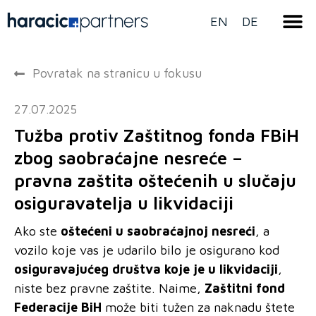
EN
DE
Povratak na stranicu u fokusu
27.07.2025
Tužba protiv Zaštitnog fonda FBiH
zbog saobraćajne nesreće –
pravna zaštita oštećenih u slučaju
osiguravatelja u likvidaciji
Ako ste
oštećeni u saobraćajnoj nesreći
, a
vozilo koje vas je udarilo bilo je osigurano kod
osiguravajućeg društva koje je u likvidaciji
,
niste bez pravne zaštite. Naime,
Zaštitni fond
Federacije BiH
može biti tužen za naknadu štete