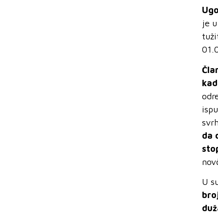
Ug
je
u
tuži
01.
Čla
kad
odr
isp
svr
da 
sto
nov
U s
bro
duž