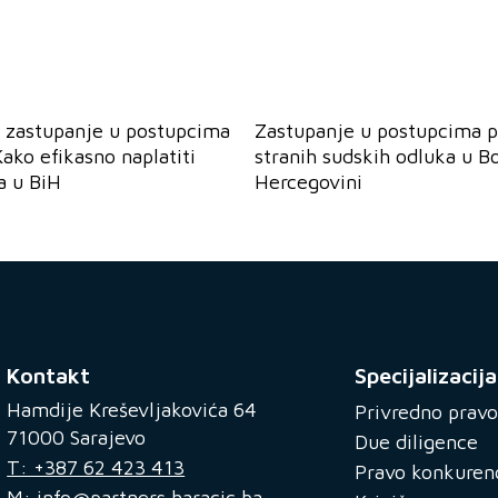
 zastupanje u postupcima
Zastupanje u postupcima p
Kako efikasno naplatiti
stranih sudskih odluka u Bo
a u BiH
Hercegovini
Kontakt
Specijalizacija
Hamdije Kreševljakovića 64
Privredno pravo
71000 Sarajevo
Due diligence
T: +387 62 423 413
Pravo konkuren
M: info@partners.haracic.ba