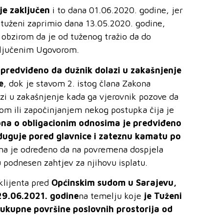
je zaključen
i to
dana 01.06.2020. godine, jer
 tuženi zaprimio dana 13.05.2020. godine,
 obzirom da je od tuženog tražio da do
aključenim Ugovorom.
predviđeno da dužnik dolazi u zakašnjenje
e
, dok je stavom 2. istog člana Zakona
azi u zakašnjenje kada ga vjerovnik pozove da
m ili započinjanjem nekog postupka čija je
ona o obligacionim odnosima je predviđeno
duguje pored glavnice i zateznu kamatu po
ona je određeno da na povremena dospjela
podnesen zahtjev za njihovu isplatu.
klijenta pred
Općinskim sudom u Sarajevu,
9.06.2021. godine
na temelju koje
je Tuženi
 ukupne površine poslovnih prostorija od