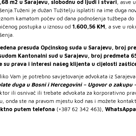
,68 m2 u Sarajevu, slobodnu od ljudi i stvari
, asve 
šenja.Tuženi je dužan Tužitelju isplatiti na ime duga n
eznom kamatom počev od dana podnošenja tužbepa do isp
ničenog postupka u iznosu od
1.600,56 KM
, a sve u ro
šenja.
edena presuda Općinskog suda u Sarajevu, broj pr
sudom Kantonalni sud u Sarajevu, broj predmeta 65
 su prava i interesi našeg klijenta u cijelosti zaštić
liko Vam je potrebno savjetovanje advokata iz Sarajev
plate duga
u
Bosni i Hercegovini
– Ugovor o zakupu 
ktor ili osnivač ili trebate advokata za korporativno pr
ju, onda ste na pravom mjestu kod nas i možete kontakt
ektno putem telefona
(+387 62 342 463),
WhatsAppa, 