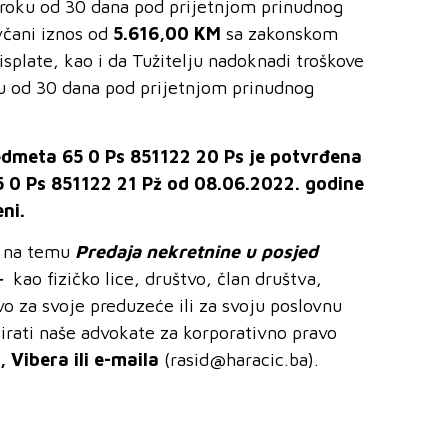
uroku od 30 dana pod prijetnjom prinudnog
ovčani iznos od
5.616,00 KM
sa zakonskom
late, kao i da Tužitelju nadoknadi troškove
ku od 30 dana pod prijetnjom prinudnog
edmeta 65 0 Ps 851122 20 Ps je potvrđena
 0 Ps 851122 21 Pž od 08.06.2022. godine
eni.
a na
temu
P
redaja
nekretnine
u posjed
–
kao fizičko lice, društvo, član društva,
avo za svoje preduzeće ili za svoju poslovnu
irati naše advokate za korporativno pravo
Vibera ili e-maila
(
rasid@haracic.ba
).