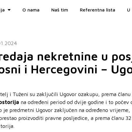
ija
O nama
Naš tim
Referentna lista
U 
01.2024
redaja nekretnine u posj
osni i Hercegovini – Ug
itelj
i Tuženi
su zaključili Ugovor ozakupu, prema članu 
ostorija
na
određeni period od dvije godine i to počev
o je predmetni Ugovor zaključen na određeno vrijeme, 
 prestao proizvoditi pravne posljedice, a prema članu 32
torija.