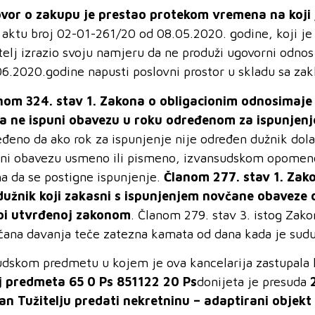
ovor
o zakupu
je prestao protekom vremena na koji 
 aktu
broj 02-01-261/20 od 08.05.2020. godine, koji je
telj izrazio svoju namjeru da ne produži ugovorni odnos
06.2020.godine napusti poslovni prostor u skladu sa z
nom 324. stav 1. Zakona o obligacionim odnosimaje 
a ne ispuni obavezu u roku određenom za ispunjenj
eđeno da ako rok za ispunjenje nije određen dužnik dol
uni obavezu usmeno ili pismeno, izvansudskom opomeno
ha da se postigne ispunjenje.
Članom 277. stav 1. Zak
dužnik koji zakasni s ispunjenjem novčane obaveze 
pi utvrđenoj zakonom
. Članom 279. stav 3. istog Zak
čana davanja teče zatezna kamata od dana kada je sudu 
udskom predmetu u kojem je ova kancelarija zastupala 
j predmeta 65 0 Ps 851122 20 Ps
donijeta je presuda
2
an Tužitelju predati nekretninu – adaptirani objekt