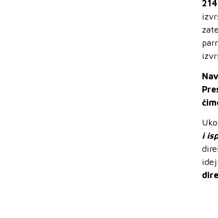
214
izvr
zat
par
izvr
Nav
Pre
čime
Uko
i
is
dire
ide
dir