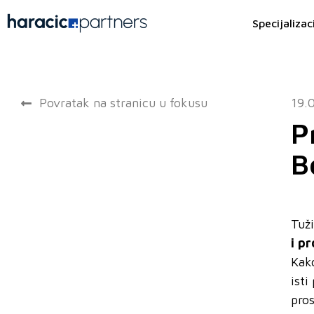
Specijalizac
Povratak na stranicu u fokusu
19.
P
B
Tuž
i pr
Kak
isti
pros