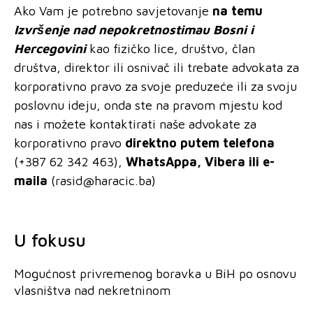
Ako Vam je potrebno savjetovanje
na
temu
Izvršenje
nad nepokretnostima
u Bosni i
Hercegovini
kao fizičko lice, društvo, član
društva, direktor ili osnivač ili trebate advokata za
korporativno pravo za svoje preduzeće ili za svoju
poslovnu ideju, onda ste na pravom mjestu kod
nas i možete kontaktirati naše advokate za
korporativno pravo
direktno putem telefona
(+387 62 342 463),
WhatsAppa, Vibera ili e-
maila
(
rasid@haracic.ba
)
U fokusu
Mogućnost privremenog boravka u BiH po osnovu
vlasništva nad nekretninom