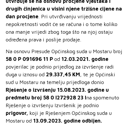
utvrđuje se na osnovu procjene vještaka i
drugih činjenica u visini njene tržišne cijene na
dan procjene
. Pri utvrđivanju vrijednosti
nepokretnosti vodit će se računa i o tome koliko
ona manje vrijedi zbog toga što na njoj ostaju
određena prava i poslije prodaje.
Na osnovu Presude Općinskog suda u Mostaru broj
58 0 P 091696 11 P
od
12.03.2021. godine
povjerilac je podnio prijedlog za izvršenje radi
duga u iznosu od
29.337,45 KM
, te je Općinski
sud u Mostaru na temelju prijedloga donio
Rješenje o izvršenju 15.08.2023. godine u
predmetu broj 58 0 I272928 23 I
na spomenuto
Rješenje o izvršenju Izvršenik je podnio
prigovor,
koji je Rješenjem Općinskog suda u
Mostaru od
13.09.2023. godine odbijen.