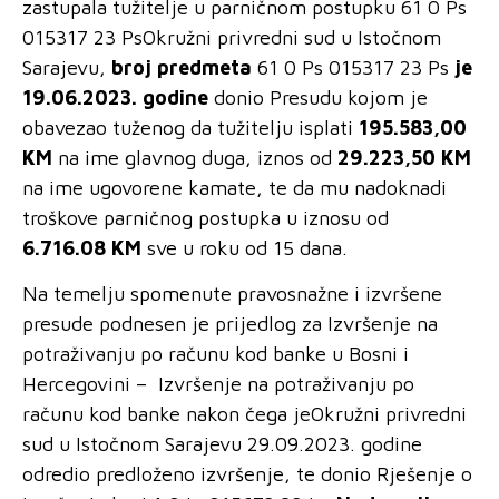
zastupala tužitelje u parničnom postupku 61 0 Ps
015317 23 PsOkružni privredni sud u Istočnom
Sarajevu,
broj predmeta
61 0 Ps 015317 23 Ps
je
19.06.2023. godine
donio Presudu kojom
je
obavezao
tuženog da tužitelju isplati
195.583,00
KM
na ime glavnog duga, iznos od
29.223,50 KM
na ime ugovorene kamate, te da mu nadoknadi
troškove parničnog postupka u iznosu od
6.716.08 KM
sve u roku od 15 dana.
Na temelju spomenute pravosnažne i izvršene
presude podnesen je prijedlog za
Izvršenje na
potraživanju po računu kod banke
u Bosni i
Hercegovini –
Izvršenje na potraživanju po
računu kod banke
nakon čega jeOkružni privredni
sud u Istočnom Sarajevu 29.09.2023. godine
odredio predloženo izvršenje, te donio Rješenje o