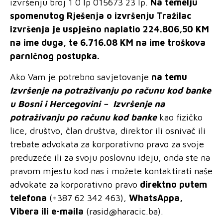
izvršenju broj 1 0 Ip 015673 23 Ip.
Na temelju
spomenutog Rješenja o izvršenju Tražilac
izvršenja je uspješno naplatio 224.806,50 KM
na ime duga, te 6.716.08 KM na ime troškova
parničnog postupka.
Ako Vam je potrebno savjetovanje
na temu
Izvršenje na potraživanju po računu kod banke
u Bosni i Hercegovini –
Izvršenje na
potraživanju po računu kod banke
kao fizičko
lice, društvo, član društva, direktor ili osnivač ili
trebate advokata za korporativno pravo za svoje
preduzeće ili za svoju poslovnu ideju, onda ste na
pravom mjestu kod nas i možete kontaktirati naše
advokate za korporativno pravo
direktno putem
telefona
(+387 62 342 463),
WhatsAppa,
Vibera ili e-maila
(
rasid@haracic.ba
).