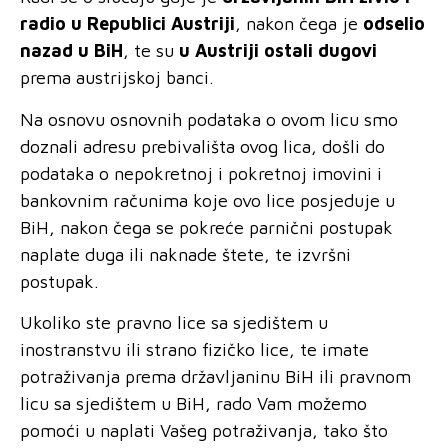
radio u Republici Austriji
, nakon čega je
odselio
nazad u BiH
, te su
u Austriji ostali dugovi
prema austrijskoj banci.
Na osnovu osnovnih podataka o ovom licu smo
doznali adresu prebivališta ovog lica, došli do
podataka o nepokretnoj i pokretnoj imovini i
bankovnim računima koje ovo lice posjeduje u
BiH, nakon čega se pokreće parnični postupak
naplate duga ili naknade štete, te izvršni
postupak.
Ukoliko ste pravno lice sa sjedištem u
inostranstvu ili strano fizičko lice, te imate
potraživanja prema državljaninu BiH ili pravnom
licu sa sjedištem u BiH, rado Vam možemo
pomoći u naplati Vašeg potraživanja, tako što