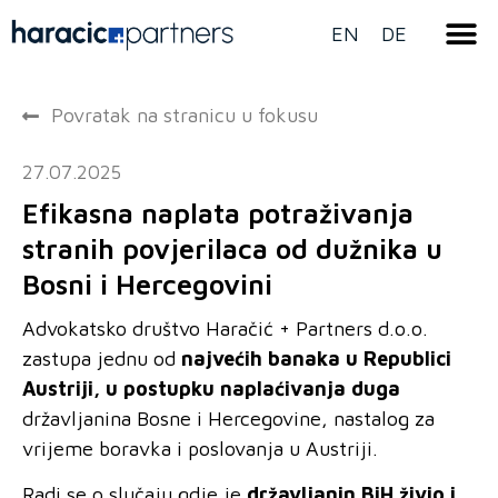
EN
DE
Povratak na stranicu u fokusu
27.07.2025
Efikasna naplata potraživanja
stranih povjerilaca od dužnika u
Bosni i Hercegovini
Advokatsko društvo Haračić + Partners d.o.o.
zastupa jednu od
najvećih banaka u Republici
Austriji, u postupku naplaćivanja duga
državljanina Bosne i Hercegovine, nastalog za
vrijeme boravka i poslovanja u Austriji.
Radi se o slučaju gdje je
državljanin BiH živio i