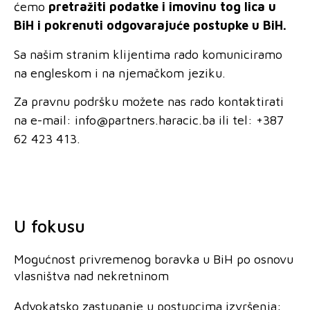
ćemo
pretražiti podatke i imovinu tog lica u
BiH i pokrenuti odgovarajuće postupke u BiH.
Sa našim stranim klijentima rado komuniciramo
na engleskom i na njemačkom jeziku.
Za pravnu podršku možete nas rado kontaktirati
na e-mail:
info@partners.haracic.ba
ili tel: +387
62 423 413.
U fokusu
Mogućnost privremenog boravka u BiH po osnovu
vlasništva nad nekretninom
Advokatsko zastupanje u postupcima izvršenja: