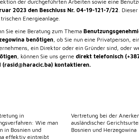
pektion der durchgeführten Arbeiten sowie eine Benut
ruar 2023
den Beschluss Nr. 04-19-121-7/22
. Diese
ktrischen Energieanlage.
n Sie eine Beratung zum Thema
Benutzungsgenehmig
zegowina benötigen
, ob Sie nun eine Privatperson, e
ernehmens, ein Direktor oder ein Gründer sind, oder 
ötigen
, können Sie uns gerne
direkt telefonisch (+3
l (rasid@haracic.ba) kontaktieren.
retung in
Vertretung bei der Anerke
ungsverfahren: Wie man
ausländischer Gerichtsurtei
n in Bosnien und
Bosnien und Herzegowina
 effektiv eintreibt