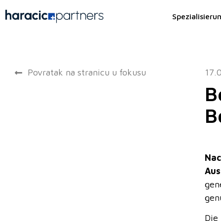
Spezialisieru
Povratak na stranicu u fokusu
17.
B
B
Nac
Aus
gen
gen
Die