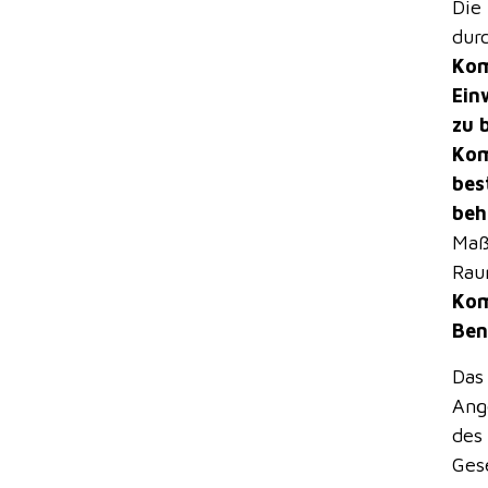
Die
dur
Kom
Ein
zu 
Kom
bes
beh
Maß
Rau
Kom
Ben
Das
Ang
des
Ges