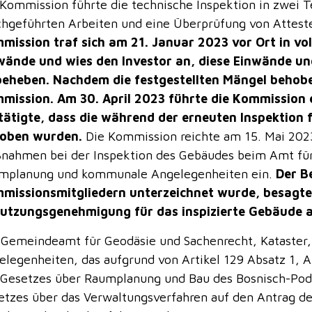
 Kommission führte die technische Inspektion in zwei Te
chgeführten Arbeiten und eine Überprüfung von Attest
mission traf sich am 21. Januar 2023 vor Ort in vol
wände und wies den Investor an, diese Einwände und
beheben. Nachdem die festgestellten Mängel behobe
mission. Am 30. April 2023 führte die Kommission 
tätigte, dass die während der erneuten Inspektion
oben wurden.
Die Kommission reichte am 15. Mai 2023
nahmen bei der Inspektion des Gebäudes beim Amt für 
mplanung und kommunale Angelegenheiten ein.
Der Be
missionsmitgliedern unterzeichnet wurde, besagte,
utzungsgenehmigung für das inspizierte Gebäude a
 Gemeindeamt für Geodäsie und Sachenrecht, Kataste
elegenheiten, das aufgrund von Artikel 129 Absatz 1, Ar
 Gesetzes über Raumplanung und Bau des Bosnisch-Podr
etzes über das Verwaltungsverfahren auf den Antrag des