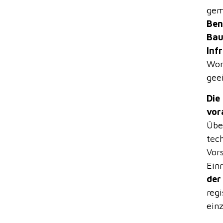
gem
Ben
Bau
Inf
Wor
geei
Die
vor
Übe
tec
Vor
Ein
der
reg
ein