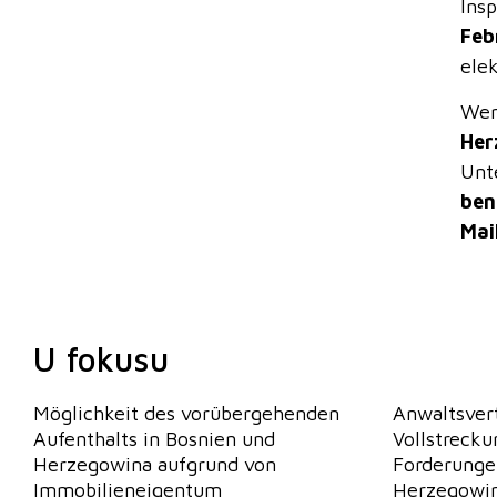
Ins
Feb
ele
Wen
Her
Unt
ben
Mai
U fokusu
Möglichkeit des vorübergehenden
Anwaltsvert
Aufenthalts in Bosnien und
Vollstreck
Herzegowina aufgrund von
Forderunge
Immobilieneigentum
Herzegowina