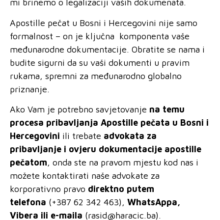
mi brinemo o legalizaciji vaših dokumenata.
Apostille pečat u Bosni i Hercegovini nije samo
formalnost – on je ključna komponenta vaše
međunarodne dokumentacije. Obratite se nama i
budite sigurni da su vaši dokumenti u pravim
rukama, spremni za međunarodno globalno
priznanje.
Ako Vam je potrebno savjetovanje
na temu
procesa pribavljanja Apostille pečata u Bosni i
Hercegovini
ili trebate
advokata za
pribavljanje i ovjeru dokumentacije apostille
pečatom
, onda ste na pravom mjestu kod nas i
možete kontaktirati naše advokate za
korporativno pravo
direktno putem
telefona
(+387 62 342 463),
WhatsAppa,
Vibera ili e-maila
(
rasid@haracic.ba
).