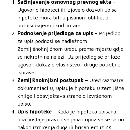
Sačinjavanje osnovnog pravnog akta
–
Ugovor o hipoteci ili izjava o dozvoli upisa
hipoteke mora biti u pisanom obliku, a
potpisi ovjereni kod notara.
Podnošenje prijedloga za upis
– Prijedlog
za upis podnosi se nadležnom
Zemljišnoknjižnom uredu prema mjestu gdje
se nekretnina nalazi. Uz prijedlog se prilaže
ugovor, dokaz o vlasništvu i druge potrebne
isprave.
Zemljišnoknjižni postupak
– Ured razmatra
dokumentaciju, upisuje hipoteku u zemljišne
knjige i obavještava strane o izvršenom
upisu.
Upis hipoteke
– Kada je hipoteka upisana,
ona postaje pravno valjana i opoziva se samo
nakon izmirenja duga ili brisanjem iz ZK.