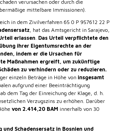
Schaden verursachen oder durch die
übermäßige mittelbare Immissionen).
greich in dem Zivilverfahren 65 0 P 957612 22 P
adensersatz
, hat das Amtsgericht in Sarajevo,
rteil erlassen
.
Das Urteil verpflichtete den
sübung ihrer Eigentumsrechte an der
nden, indem er die Ursachen für
ete Maßnahmen ergreift, um zukünftige
chäden zu verhindern oder zu reduzieren.
ger einzeln Beträge in Höhe von
insgesamt
ualen aufgrund einer Beeinträchtigung
 ab dem Tag der Einreichung der Klage, d. h.
setzlichen Verzugszins zu erhöhen. Darüber
 Höhe
von 2.414,20 BAM
innerhalb von 30
g und Schadensersatz in Bosnien und