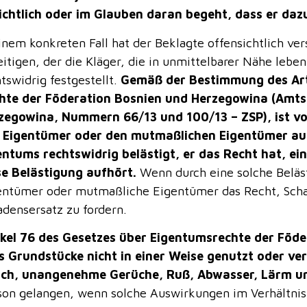
ichtlich oder im Glauben daran begeht, dass er dazu
einem konkreten Fall hat der Beklagte offensichtlich v
itigen, der die Kläger, die in unmittelbarer Nähe leben
tswidrig festgestellt.
Gemäß der Bestimmung des Arti
hte der Föderation Bosnien und Herzegowina (Amts
zegowina, Nummern 66/13 und 100/13 – ZSP), ist vo
 Eigentümer oder den mutmaßlichen Eigentümer auf
entums rechtswidrig belästigt, er das Recht hat, ei
se Belästigung aufhört.
Wenn durch eine solche Beläs
entümer oder mutmaßliche Eigentümer das Recht, Scha
adensersatz zu fordern.
ikel 76 des Gesetzes über Eigentumsrechte der Föd
s Grundstücke nicht in einer Weise genutzt oder ve
ch, unangenehme Gerüche, Ruß, Abwasser, Lärm un
son gelangen, wenn solche Auswirkungen im Verhältn