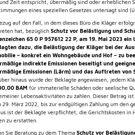
 und Zeit entspricht, übermäßig sind oder erheblichen 
timmungen eines speziellen Gesetzes untersagt sind (
ezug auf den Fall, in dem dieses Büro die Kläger erfol
treten hat, bezüglich
Schutz vor Belästigung und Sch
enzeichen 65 0 P 957612 22 P, am 19. Mai 2023 ein U
lagten dazu, die Belästigung der Kläger bei der Au
obilie – konkret ein Wohngebäude und Hof – zu bee
rmäßige indirekte Emissionen beseitigt und geeign
rmäßige Emissionen (Lärm) und das Auftreten von S
über hinaus wurde der Beklagte angewiesen, jedem Klä
00,00 BAM
für immaterielle Schäden oder seelische Q
gemeiner Lebensaktivitäten zu zahlen. Dieser Betrag ist
 29. März 2022, bis zur endgültigen Zahlung um den ge
us ist der Beklagte verpflichtet, die Gerichtskosten in
en zu erstatten.
n Sie Beratung zu dem Thema
Schutz vor Belästigun