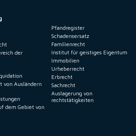
g
Pfandregister
Schadensersatz
Familienrecht
cht
Institut für geistiges Eigentum
ereich der
Immobilien
Urheberrecht
iquidation
Erbrecht
t von Ausländern
Sachrecht
Auslagerung von
istungen
rechtstätigkeiten
uf dem Gebiet von