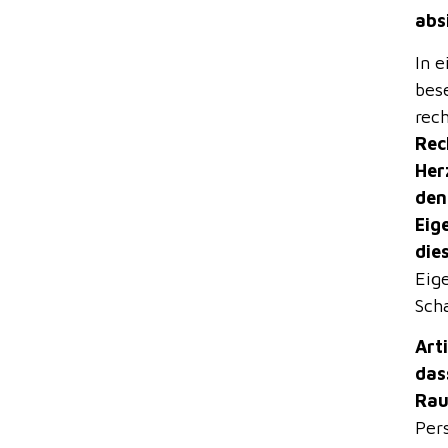
abs
In 
bese
rech
Rec
Her
den
Eig
die
Eig
Sch
Art
das
Rau
Per