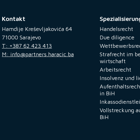
Kontakt
Spezialisierun
Hamdije Kreševljakovića 64
Handelsrecht
71000 Sarajevo
Due diligence
T: +387 62 423 413
Wettbewerbsre
M: info@partners.haracic.ba
Strafrecht im b
wirtschaft
Arbeitsrecht
Insolvenz und l
Aufenthaltsrech
in BiH
Inkassodienstle
Vollstreckung a
BiH