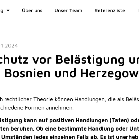
ng
Über uns
Unser Team
Referenzliste
01.2024
chutz vor Belästigung 
n Bosnien und Herzegow
h rechtlicher Theorie können Handlungen, die als Belä
schiedene Formen annehmen.
ästigung kann auf positiven Handlungen (Taten) od
tten beruhen. Ob eine bestimmte Handlung oder Unte
 Umständen jedes einzelnen Falls ab. Es ist unerheb