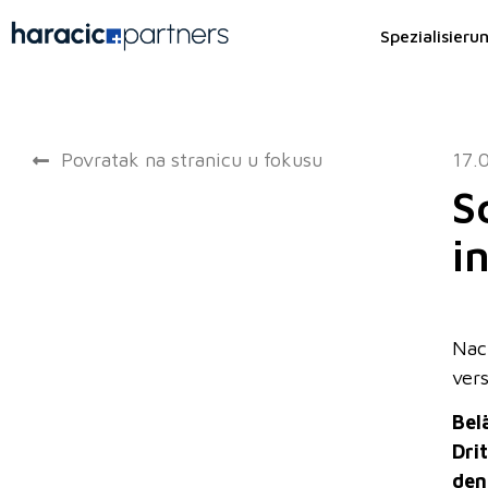
Spezialisieru
Povratak na stranicu u fokusu
17.
S
i
Nac
ver
Bel
Dri
den