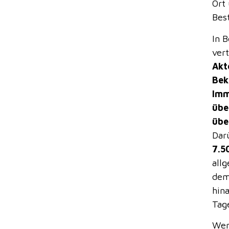
Ort
Bes
In B
ver
Akt
Bek
Imm
übe
übe
Dar
7.5
all
dem
hina
Tag
Wen