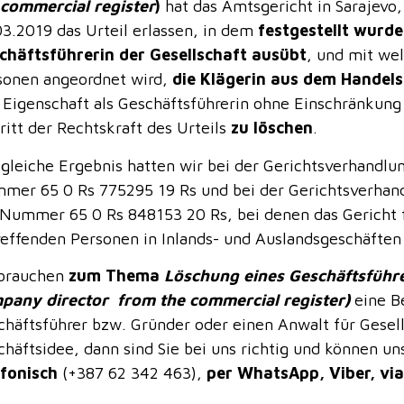
 commercial register
)
hat das Amtsgericht in Sarajevo
03.2019 das Urteil erlassen, in dem
festgestellt wurde
chäftsführerin der Gesellschaft ausübt
, und mit we
sonen angeordnet wird,
die Klägerin aus dem Handels
e Eigenschaft als Geschäftsführerin ohne Einschränkung
ritt der Rechtskraft des Urteils
zu löschen
.
 gleiche Ergebnis hatten wir bei der Gerichtsverhandlu
mer 65 0 Rs 775295 19 Rs und bei der Gerichtsverhand
 Nummer 65 0 Rs 848153 20 Rs, bei denen das Gericht fe
reffenden Personen in Inlands- und Auslandsgeschäften
 brauchen
zum Thema
Löschung eines Geschäftsführe
pany director from the commercial register)
eine Be
chäftsführer bzw. Gründer oder einen Anwalt für Gesell
chäftsidee, dann sind Sie bei uns richtig und können u
efonisch
(+387 62 342 463),
per WhatsApp, Viber, via 