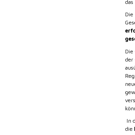
das
Die
Ges
erf
ges
Die 
der 
ausü
Reg
neue
gew
ver
kön
In 
die