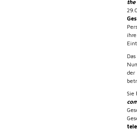
the
29.
Ges
Per
ihr
Eint
Das
Num
der
bet
Sie
com
Ges
Ges
tel