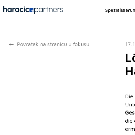
Spezialisieru
Povratak na stranicu u fokusu
17.
L
H
Die 
Unt
Ges
die
erm