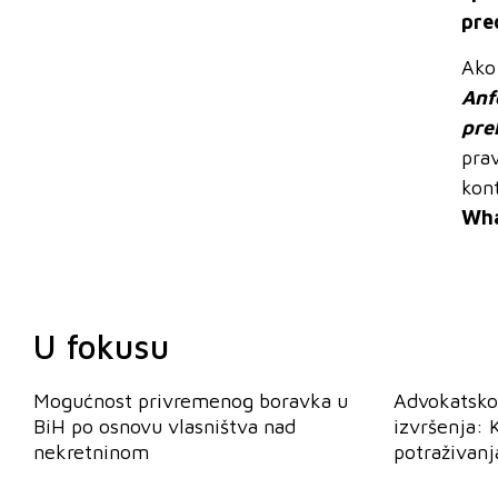
pre
Ako
Anf
pre
pra
kon
Wha
U fokusu
Mogućnost privremenog boravka u
Advokatsko
BiH po osnovu vlasništva nad
izvršenja: 
nekretninom
potraživanj