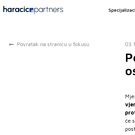
Specijalizac
Povratak na stranicu u fokusu
03.
P
o
Mjer
vje
pro
će 
post