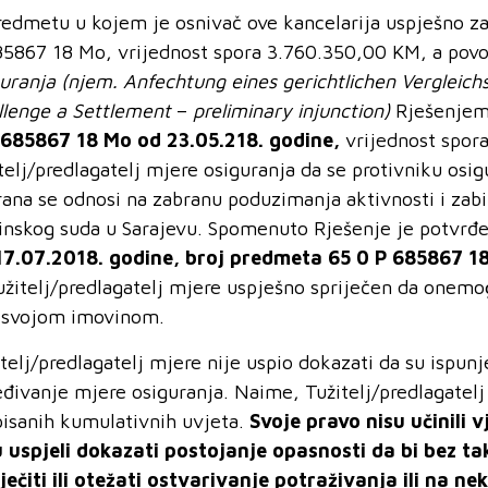
redmetu u kojem je osnivač ove kancelarija uspješno 
85867 18 Mo, vrijednost spora 3.760.350,00 KM, a po
guranja
(njem.
Anfechtung
eines
gerichtlichen Vergleich
llenge
a
Settlement
–
preliminary injunction)
Rješenjem 
 685867 18 Mo od 23.05.218. godine,
vrijednost spor
telj/predlagatelj mjere osiguranja da se protivniku osi
rana se odnosi na zabranu poduzimanja aktivnosti i zabi
inskog suda u Sarajevu. Spomenuto Rješenje je potvr
17.07.2018. godine, broj predmeta 65 0 P 685867 1
užitelj/predlagatelj mjere uspješno spriječen da onemog
 svojom imovinom.
itelj/predlagatelj mjere nije uspio dokazati da su ispu
eđivanje mjere osiguranja. Naime, Tužitelj/predlagatel
pisanih kumulativnih uvjeta.
Svoje pravo nisu učinili 
u uspjeli dokazati postojanje opasnosti da bi bez t
iječiti ili otežati ostvarivanje potraživanja ili na n