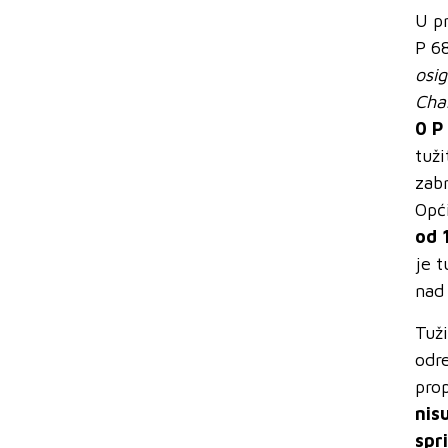
U p
P 6
osi
Cha
0 P
tuži
zab
Opć
od 
je t
nad
Tuž
odr
pro
nis
spr