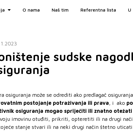
ija
O nama
Naš tim
Referentna lista
U 
11.2023
oništenje sudske nagod
siguranja
a osiguranja može se odrediti ako predlagač osiguranja
rovatnim postojanje potra
živanja ili prava
, i ako
po
tivnik osiguranja mogao sprije
čiti ili znatno ote
žati
svoju imovinu otuđiti, prikriti, opteretiti ili na drugi 
ojeće stanje stvari ili na neki drugi način štetno utica