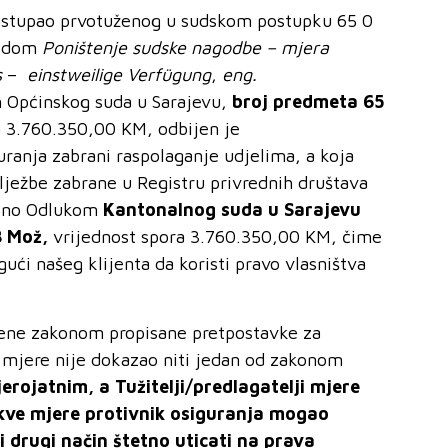
zastupao prvotuženog u sudskom postupku 65 0
vodom
Poništenje sudske nagodbe – mjera
s
–
einstweilige Verfügung
,
eng.
Općinskog suda u Sarajevu,
broj predmeta 65
a 3.760.350,00 KM, odbijen je
guranja zabrani raspolaganje udjelima, a koja
lježbe zabrane u Registru privrednih društava
đeno Odlukom
Kantonalnog suda u Sarajevu
8 Mož,
vrijednost spora 3.760.350,00 KM, čime
ući našeg klijenta da koristi pravo vlasništva
njene zakonom propisane pretpostavke za
j mjere nije dokazao niti jedan od zakonom
vjerojatnim, a
Tužitelji
/predlagatelji mjere
akve mjere protivnik osiguranja mogao
eki drugi način štetno uticati na prava