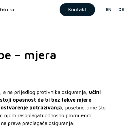
Kontakt
EN
DE
fokusu
be – mjera
, a na prijedlog protivnika osiguranja,
u
čini
stoji opasnost da bi bez takve mjere
 ostvarenje potra
živanja
, posebno time što
način njom raspolagati odnosno promijeniti
ti na prava predlagača osiguranja.