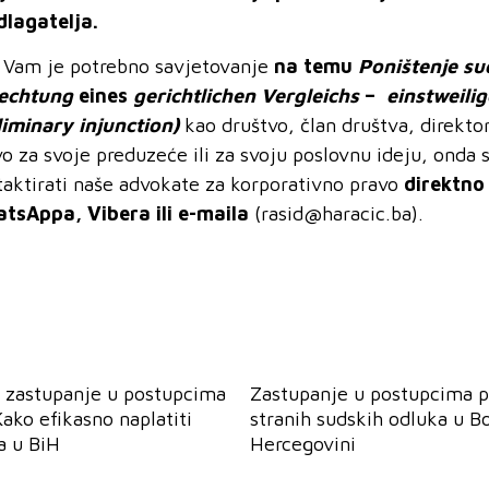
dlagatelja.
 Vam je potrebno savjetovanje
na temu
Poništenje su
echtung
eines
gerichtlichen Vergleichs
–
einstweili
liminary injunction)
kao društvo, član društva, direktor
vo za svoje preduzeće ili za svoju poslovnu ideju, onda
taktirati naše advokate za korporativno pravo
direktno
tsAppa, Vibera ili e-maila
(rasid@haracic.ba).
 zastupanje u postupcima
Zastupanje u postupcima p
Kako efikasno naplatiti
stranih sudskih odluka u Bo
a u BiH
Hercegovini