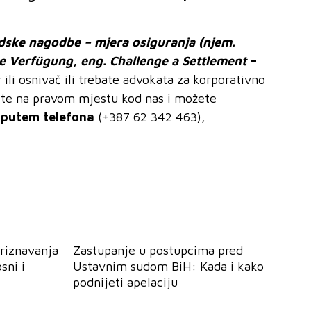
dske nagodbe – mjera osiguranja
(njem.
ge Verfügung
,
eng.
Challenge
a
Settlement
–
 ili osnivač ili trebate advokata za korporativno
 ste na pravom mjestu kod nas i možete
 putem telefona
(+387 62 342 463),
riznavanja
Zastupanje u postupcima pred
sni i
Ustavnim sudom BiH: Kada i kako
podnijeti apelaciju