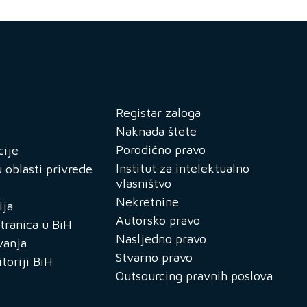
Registar zaloga
Naknada štete
Porodično pravo
cije
Institut za intelektualno
 oblasti privrede
vlasništvo
Nekretnine
ija
Autorsko pravo
tranica u BiH
Nasljedno pravo
vanja
Stvarno pravo
itoriji BiH
Outsourcing pravnih poslova